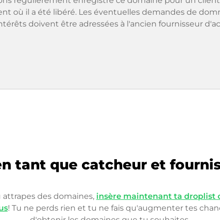
ons régulièrement enregistré ce domaine pour un client
t où il a été libéré. Les éventuelles demandes de do
intérêts doivent être adressées à l'ancien fournisseur d'ac
n tant que catcheur et fourni
u attrapes des domaines,
insère maintenant ta droplist
us
! Tu ne perds rien et tu ne fais qu'augmenter tes cha
d'obtenir les domaines que tu souhaites.