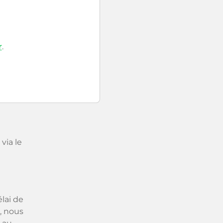
r
.
via le
lai de
, nous