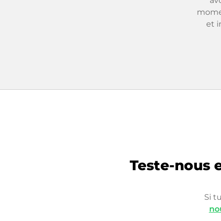
av
momen
et 
Teste-nous e
Si t
no