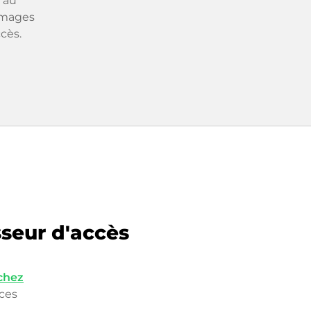
 au
mmages
cès.
sseur d'accès
 chez
nces